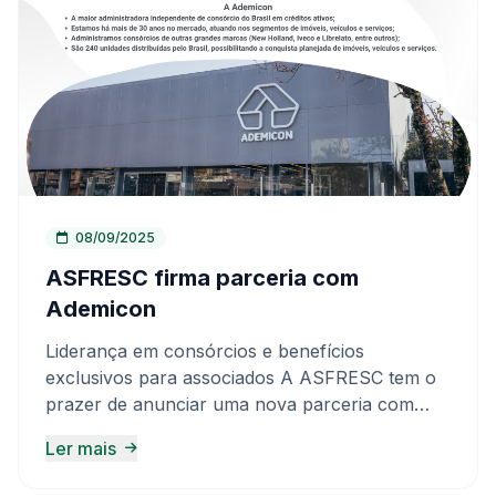
08/09/2025
ASFRESC firma parceria com
Ademicon
Liderança em consórcios e benefícios
exclusivos para associados A ASFRESC tem o
prazer de anunciar uma nova parceria com
Ademicon, a maior administradora
Ler mais
independente de consórcios do Brasil em
créditos ativos. Com mais de 30 anos de