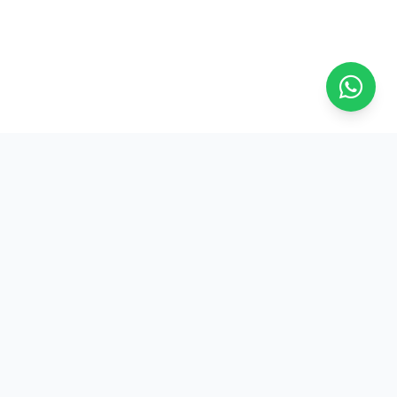
Contato
Rua Marechal Guilherme, 103
Sala 1105 - Centro
Florianópolis/SC
(48) 3207-3268