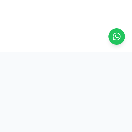
Na ASFRESC, a força do trabalhador frentista se reflete em
conquistas reais e benefícios exclusivos. Junte-se a nós!