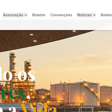
Associação
Boletim
Convenções
Notícias
Bolet
do os
res
,
o a
Vida
.